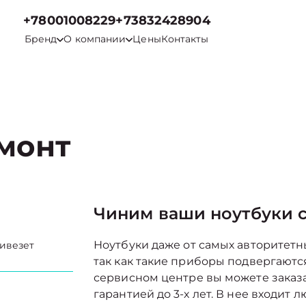
+78001008229
+73832428904
Бренд
О компании
Цены
Контакты
емонт
Чиним ваши ноутбуки с
Ноутбуки даже от самых авторитетн
ривезет
так как такие приборы подвергаютс
сервисном центре вы можете заказа
гарантией до 3-х лет. В нее входи