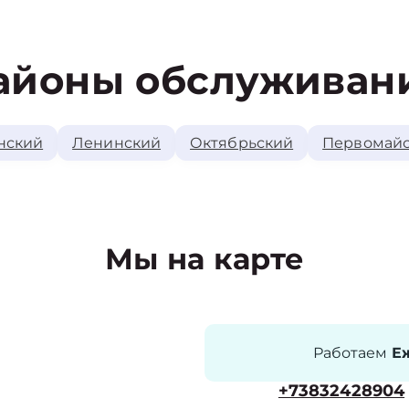
айоны обслуживан
нский
Ленинский
Октябрьский
Первомай
Мы на карте
Работаем
Еж
+73832428904