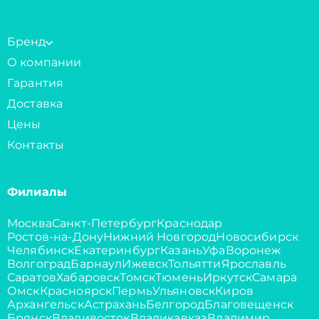
Бренд
О компании
Гарантия
Доставка
Цены
Контакты
Филиалы
Москва
Санкт-Петербург
Краснодар
Ростов-на-Дону
Нижний Новгород
Новосибирск
Челябинск
Екатеринбург
Казань
Уфа
Воронеж
Волгоград
Барнаул
Ижевск
Тольятти
Ярославль
Саратов
Хабаровск
Томск
Тюмень
Иркутск
Самара
Омск
Красноярск
Пермь
Ульяновск
Киров
Архангельск
Астрахань
Белгород
Благовещенск
Брянск
Владивосток
Владикавказ
Владимир