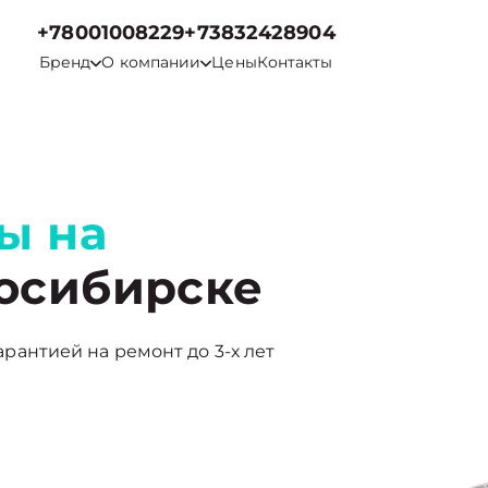
+78001008229
+73832428904
Бренд
О компании
Цены
Контакты
ы на
осибирске
гарантией на ремонт до 3-х лет