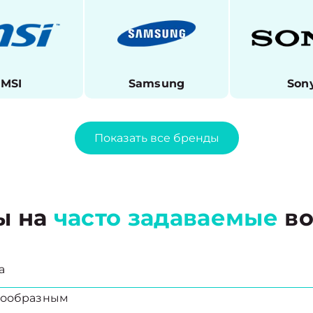
MSI
Samsung
Son
Показать все бренды
ы на
часто задаваемые
во
а
есообразным