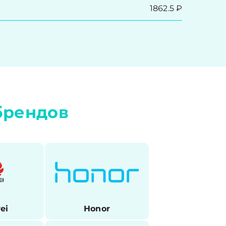
1862.5 ₽
брендов
ei
Honor