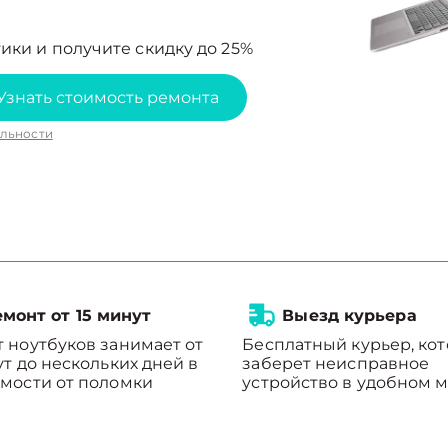
ики и получите скидку до 25%
Узнать стоимость ремонта
льности
монт от 15 минут
Выезд курьера
 ноутбуков занимает от
Бесплатный курьер, ко
ут до нескольких дней в
заберет неисправное
мости от поломки
устройство в удобном м