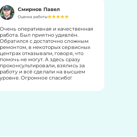
Смирнов Павел
Оценка работы
О
Очень оперативная и качественная
Работу 
работа. Был приятно удивлён.
вопросы
Обратился с достаточно сложным
такие п
ремонтом, в некоторых сервисных
только 
центрах отказывали, говоря, что
информ
помочь не могут. А здесь сразу
оставит
проконсультировали, взялись за
здорово
работу и всё сделали на высшем
уровне. Огромное спасибо!