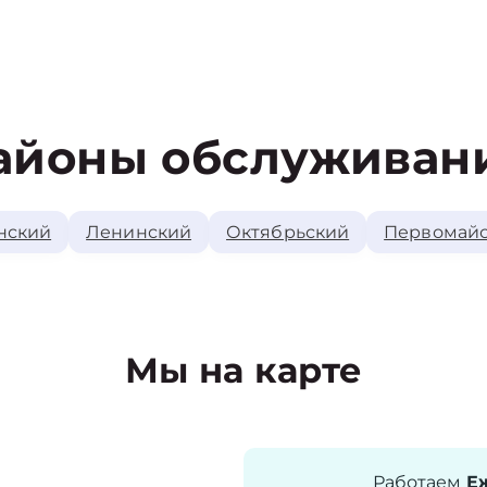
айоны обслуживан
нский
Ленинский
Октябрьский
Первомай
Мы на карте
Работаем
Еж