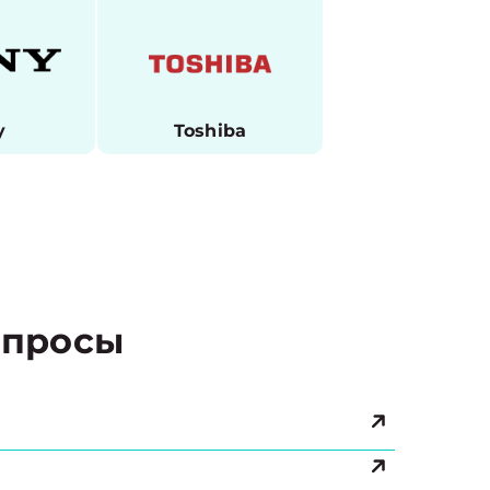
y
Toshiba
просы