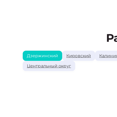
Р
Дзержинский
Кировский
Калини
Центральный округ