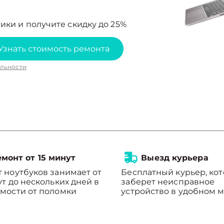
ики и получите скидку до 25%
Узнать стоимость ремонта
льности
монт от 15 минут
Выезд курьера
 ноутбуков занимает от
Бесплатный курьер, ко
ут до нескольких дней в
заберет неисправное
мости от поломки
устройство в удобном м