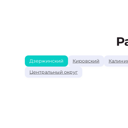
Р
Дзержинский
Кировский
Калини
Центральный округ