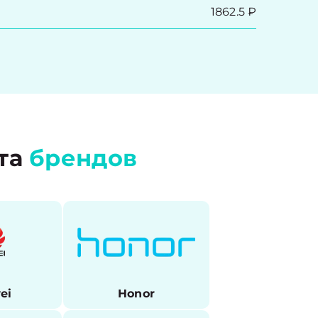
1862.5 ₽
та
брендов
ei
Honor