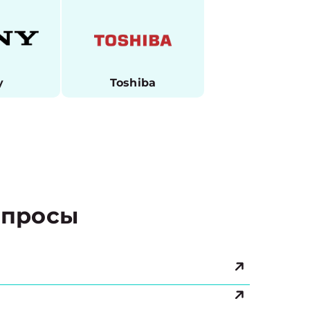
y
Toshiba
просы