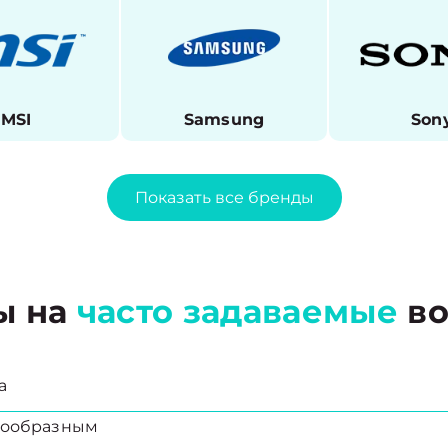
MSI
Samsung
Son
Показать все бренды
ы на
часто задаваемые
во
а
есообразным