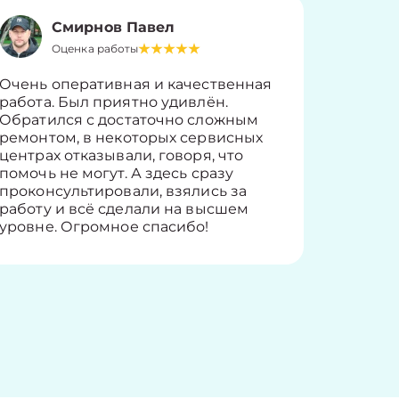
Смирнов Павел
Оценка работы
О
Очень оперативная и качественная
Работу 
работа. Был приятно удивлён.
вопросы
Обратился с достаточно сложным
такие п
ремонтом, в некоторых сервисных
только 
центрах отказывали, говоря, что
информ
помочь не могут. А здесь сразу
оставит
проконсультировали, взялись за
здорово
работу и всё сделали на высшем
уровне. Огромное спасибо!