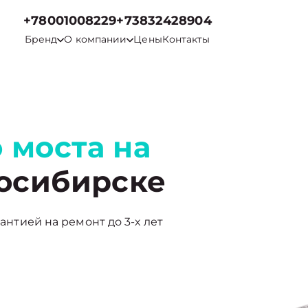
+78001008229
+73832428904
Бренд
О компании
Цены
Контакты
 моста на
осибирске
рантией на ремонт до 3-х лет