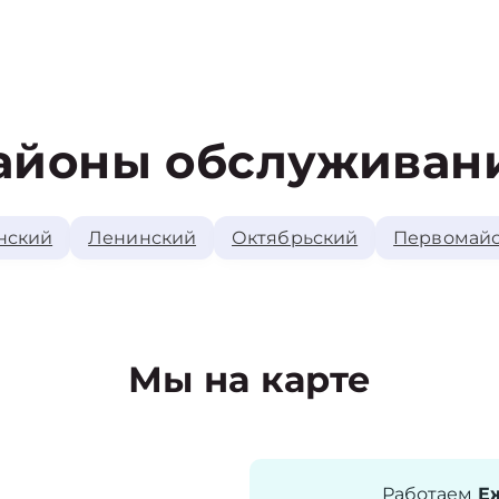
айоны обслуживан
нский
Ленинский
Октябрьский
Первомай
Мы на карте
Работаем
Еж