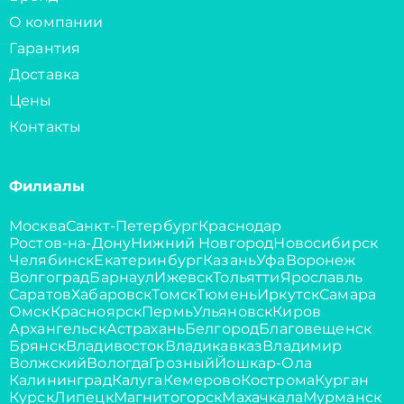
О компании
Гарантия
Доставка
Цены
Контакты
Филиалы
Москва
Санкт-Петербург
Краснодар
Ростов-на-Дону
Нижний Новгород
Новосибирск
Челябинск
Екатеринбург
Казань
Уфа
Воронеж
Волгоград
Барнаул
Ижевск
Тольятти
Ярославль
Саратов
Хабаровск
Томск
Тюмень
Иркутск
Самара
Омск
Красноярск
Пермь
Ульяновск
Киров
Архангельск
Астрахань
Белгород
Благовещенск
Брянск
Владивосток
Владикавказ
Владимир
Волжский
Вологда
Грозный
Йошкар-Ола
Калининград
Калуга
Кемерово
Кострома
Курган
Курск
Липецк
Магнитогорск
Махачкала
Мурманск