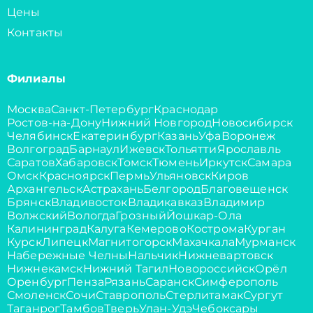
Цены
Контакты
Филиалы
Москва
Санкт-Петербург
Краснодар
Ростов-на-Дону
Нижний Новгород
Новосибирск
Челябинск
Екатеринбург
Казань
Уфа
Воронеж
Волгоград
Барнаул
Ижевск
Тольятти
Ярославль
Саратов
Хабаровск
Томск
Тюмень
Иркутск
Самара
Омск
Красноярск
Пермь
Ульяновск
Киров
Архангельск
Астрахань
Белгород
Благовещенск
Брянск
Владивосток
Владикавказ
Владимир
Волжский
Вологда
Грозный
Йошкар-Ола
Калининград
Калуга
Кемерово
Кострома
Курган
Курск
Липецк
Магнитогорск
Махачкала
Мурманск
Набережные Челны
Нальчик
Нижневартовск
Нижнекамск
Нижний Тагил
Новороссийск
Орёл
Оренбург
Пенза
Рязань
Саранск
Симферополь
Смоленск
Сочи
Ставрополь
Стерлитамак
Сургут
Таганрог
Тамбов
Тверь
Улан-Удэ
Чебоксары