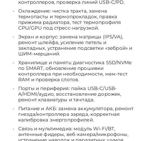
контроллеров, проверка линий USB-C/PD.
Охлаждение: чистка тракта, замена
термопасты и термопрокладок, правка
прижима радиатора, тест термопрофиля
CPU/GPU под стресс-нагрузкой.
Экран и корпус: замена матрицы (IPS/VA),
ремонт шлейфа, усиление петель и
закладных, устранение подсветки «зеброй» и
ШИМ-мерцаний.
Хранилище и память: диагностика SSD/NVMe
по SMART, обновление прошивки
контроллера при необходимости, мем-тест
RAM и проверка слотов.
Порты и периферия: пайка USB-C/USB-
A/HDMI/аудио, восстановление дорожек,
ремонт клавиатуры и тачпада.
Питание и АКБ: замена аккумулятора, ремонт
гнезда/контроллера заряда, корректная
калибровка энергопрофилей.
Связь и мультимедиа: модуль Wi-Fi/BT,
антенные фидеры, веб-камера/микрофоны,
устранение наводок и паразитных шумов.