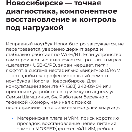
Новосибирске — точная
диагностика, компонентное
восстановление и контроль
под нагрузкой
Исправный ноутбук Honor быстро загружается, не
перегревается, уверенно держит заряд и
стабильно работает по Wi-Fi/BT. Если устройство
самопроизвольно выключается, троттлит в играх,
«шатается» USB-C/PD, экран мерцает, петли
люфтят, а система нестабильно «видит» SSD/RAM
— понадобится профессиональный ремонт
ноутбуков Honor в Новосибирске. Для
консультации звоните +7 (383) 242-89-04 или
приносите устройство в приёмку по адресу ул.
Семьи Шамшиных, 64. Работаем бережно с
техникой «Хонор», начиная с поиска
первопричины, а не с замены модулей «наугад».
Материнская плата и VRM: поиск коротких/
просадок, восстановление цепей питания,
замена MOSFET/дросселей/ШИМ, реболл