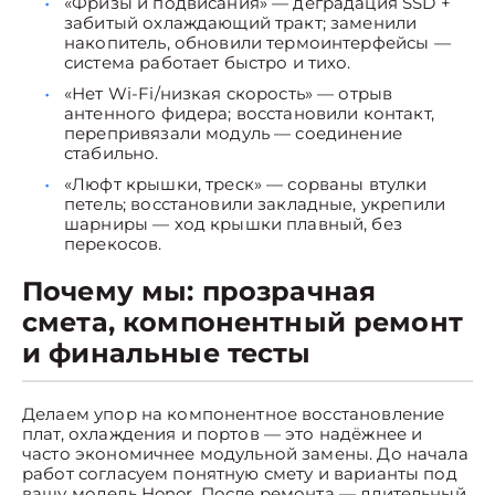
«Фризы и подвисания» — деградация SSD +
забитый охлаждающий тракт; заменили
накопитель, обновили термоинтерфейсы —
система работает быстро и тихо.
«Нет Wi-Fi/низкая скорость» — отрыв
антенного фидера; восстановили контакт,
перепривязали модуль — соединение
стабильно.
«Люфт крышки, треск» — сорваны втулки
петель; восстановили закладные, укрепили
шарниры — ход крышки плавный, без
перекосов.
Почему мы: прозрачная
смета, компонентный ремонт
и финальные тесты
Делаем упор на компонентное восстановление
плат, охлаждения и портов — это надёжнее и
часто экономичнее модульной замены. До начала
работ согласуем понятную смету и варианты под
вашу модель Honor. После ремонта — длительный