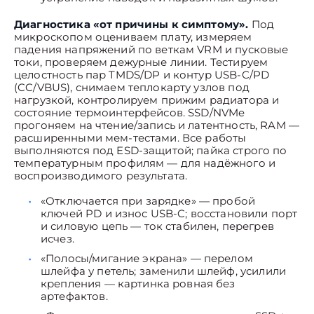
Диагностика «от причины к симптому».
Под
микроскопом оцениваем плату, измеряем
падения напряжений по веткам VRM и пусковые
токи, проверяем дежурные линии. Тестируем
целостность пар TMDS/DP и контур USB-C/PD
(CC/VBUS), снимаем теплокарту узлов под
нагрузкой, контролируем прижим радиатора и
состояние термоинтерфейсов. SSD/NVMe
прогоняем на чтение/запись и латентность, RAM —
расширенными мем-тестами. Все работы
выполняются под ESD-защитой; пайка строго по
температурным профилям — для надёжного и
воспроизводимого результата.
«Отключается при зарядке» — пробой
ключей PD и износ USB-C; восстановили порт
и силовую цепь — ток стабилен, перегрев
исчез.
«Полосы/мигание экрана» — перелом
шлейфа у петель; заменили шлейф, усилили
крепления — картинка ровная без
артефактов.