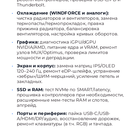
Thunderbolt.
Охлаждение (WINDFORCE и аналоги):
чистка радиаторов и вентиляторов, замена
термопасты/термопрокладок, правка
прижима радиатора, балансировка
вентиляторов, настройка кривых оборотов.
Графика:
диагностика iGPU/dGPU
NVIDIA/AMD, питание ядра и VRAM, ремонт
узлов MUX/Optimus, проверка лимитов
мощности и деградации.
Экран и корпус:
замена матриц IPS/OLED
120–240 Гц, ремонт eDP-шлейфа, устранение
«зебры»/ШИМ-мерцаний, усиление петель и
закладных.
SSD и RAM:
тест NVMe по SMART/latency,
прошивка контроллеров при необходимости,
расширенные мем-тесты RAM и слотов,
апгрейд.
Порты и периферия:
пайка USB-C/USB-
A/HDMI/DP/аудио, восстановление дорожек,
ремонт клавиатуры (в т.ч. RGB) и тачпада.