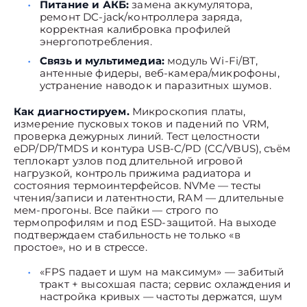
Питание и АКБ:
замена аккумулятора,
ремонт DC-jack/контроллера заряда,
корректная калибровка профилей
энергопотребления.
Связь и мультимедиа:
модуль Wi-Fi/BT,
антенные фидеры, веб-камера/микрофоны,
устранение наводок и паразитных шумов.
Как диагностируем.
Микроскопия платы,
измерение пусковых токов и падений по VRM,
проверка дежурных линий. Тест целостности
eDP/DP/TMDS и контура USB-C/PD (CC/VBUS), съём
теплокарт узлов под длительной игровой
нагрузкой, контроль прижима радиатора и
состояния термоинтерфейсов. NVMe — тесты
чтения/записи и латентности, RAM — длительные
мем-прогоны. Все пайки — строго по
термопрофилям и под ESD-защитой. На выходе
подтверждаем стабильность не только «в
простое», но и в стрессе.
«FPS падает и шум на максимум» — забитый
тракт + высохшая паста; сервис охлаждения и
настройка кривых — частоты держатся, шум