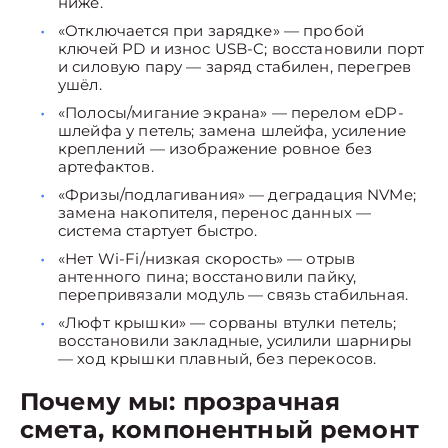
ниже.
«Отключается при зарядке» — пробой
ключей PD и износ USB-C; восстановили порт
и силовую пару — заряд стабилен, перегрев
ушёл.
«Полосы/мигание экрана» — перелом eDP-
шлейфа у петель; замена шлейфа, усиление
креплений — изображение ровное без
артефактов.
«Фризы/подлагивания» — деградация NVMe;
замена накопителя, перенос данных —
система стартует быстро.
«Нет Wi-Fi/низкая скорость» — отрыв
антенного пина; восстановили пайку,
перепривязали модуль — связь стабильная.
«Люфт крышки» — сорваны втулки петель;
восстановили закладные, усилили шарниры
— ход крышки плавный, без перекосов.
Почему мы: прозрачная
смета, компонентный ремонт