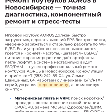
Ремонт ноутбуков AORUS в
Новосибирске — точная
диагностика, компонентный
ремонт и стресс-тесты
Игровой ноутбук AORUS должен быстро
загружаться, держать высокий FPS без троттлинга,
уверенно заряжаться и стабильно работать по Wi-
Fi/BT. Если устройство внезапно выключается,
греется и «роняет» частоты, «шатается» USB-C/
питание, экран мерцает или даёт артефакты,
петли люфтят, а система нестабильно видит
SSD/RAM — нужен профессиональный ремонт
ноутбуков AORUS в Новосибирске. Консультация
и приёмка: +7 (383) 242-89-04, ул. Семьи
Шамшиных, 64. Работаем с линейками 15/17/RTX-
серий, устраняя
первопричину
, а не маскируя
симптом.
Материнская плата и VRM:
поиск коротких/
просадок, восстановление линий питания
CPU/GPU, замена MOSFET/дросселей/ШИМ,
реболл контроллеров, проверка USB-C/PD и