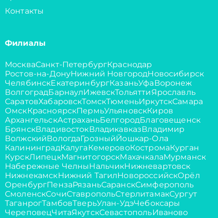
Контакты
Филиалы
Москва
Санкт-Петербург
Краснодар
Ростов-на-Дону
Нижний Новгород
Новосибирск
Челябинск
Екатеринбург
Казань
Уфа
Воронеж
Волгоград
Барнаул
Ижевск
Тольятти
Ярославль
Саратов
Хабаровск
Томск
Тюмень
Иркутск
Самара
Омск
Красноярск
Пермь
Ульяновск
Киров
Архангельск
Астрахань
Белгород
Благовещенск
Брянск
Владивосток
Владикавказ
Владимир
Волжский
Вологда
Грозный
Йошкар-Ола
Калининград
Калуга
Кемерово
Кострома
Курган
Курск
Липецк
Магнитогорск
Махачкала
Мурманск
Набережные Челны
Нальчик
Нижневартовск
Нижнекамск
Нижний Тагил
Новороссийск
Орёл
Оренбург
Пенза
Рязань
Саранск
Симферополь
Смоленск
Сочи
Ставрополь
Стерлитамак
Сургут
Таганрог
Тамбов
Тверь
Улан-Удэ
Чебоксары
Череповец
Чита
Якутск
Севастополь
Иваново