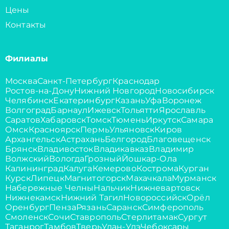
Цены
Контакты
Филиалы
Москва
Санкт-Петербург
Краснодар
Ростов-на-Дону
Нижний Новгород
Новосибирск
Челябинск
Екатеринбург
Казань
Уфа
Воронеж
Волгоград
Барнаул
Ижевск
Тольятти
Ярославль
Саратов
Хабаровск
Томск
Тюмень
Иркутск
Самара
Омск
Красноярск
Пермь
Ульяновск
Киров
Архангельск
Астрахань
Белгород
Благовещенск
Брянск
Владивосток
Владикавказ
Владимир
Волжский
Вологда
Грозный
Йошкар-Ола
Калининград
Калуга
Кемерово
Кострома
Курган
Курск
Липецк
Магнитогорск
Махачкала
Мурманск
Набережные Челны
Нальчик
Нижневартовск
Нижнекамск
Нижний Тагил
Новороссийск
Орёл
Оренбург
Пенза
Рязань
Саранск
Симферополь
Смоленск
Сочи
Ставрополь
Стерлитамак
Сургут
Таганрог
Тамбов
Тверь
Улан-Удэ
Чебоксары