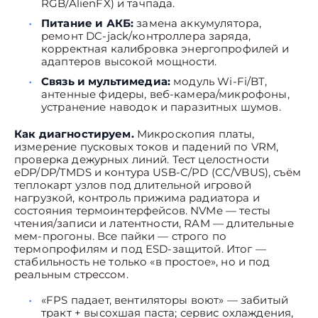
RGB/AlienFX) и тачпада.
Питание и АКБ:
замена аккумулятора,
ремонт DC-jack/контроллера заряда,
корректная калибровка энергопрофилей и
адаптеров высокой мощности.
Связь и мультимедиа:
модуль Wi-Fi/BT,
антенные фидеры, веб-камера/микрофоны,
устранение наводок и паразитных шумов.
Как диагностируем.
Микроскопия платы,
измерение пусковых токов и падений по VRM,
проверка дежурных линий. Тест целостности
eDP/DP/TMDS и контура USB-C/PD (CC/VBUS), съём
теплокарт узлов под длительной игровой
нагрузкой, контроль прижима радиатора и
состояния термоинтерфейсов. NVMe — тесты
чтения/записи и латентности, RAM — длительные
мем-прогоны. Все пайки — строго по
термопрофилям и под ESD-защитой. Итог —
стабильность не только «в простое», но и под
реальным стрессом.
«FPS падает, вентиляторы воют» — забитый
тракт + высохшая паста; сервис охлаждения,