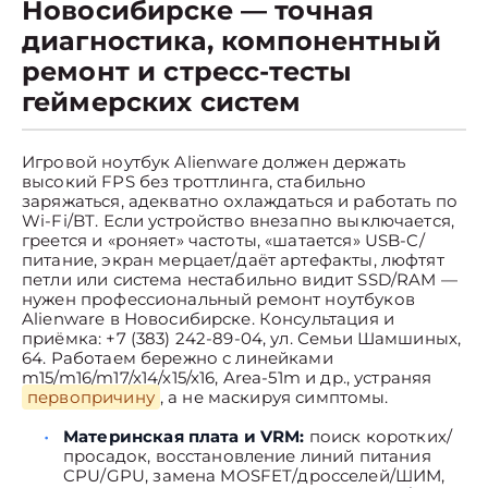
Новосибирске — точная
диагностика, компонентный
ремонт и стресс-тесты
геймерских систем
Игровой ноутбук Alienware должен держать
высокий FPS без троттлинга, стабильно
заряжаться, адекватно охлаждаться и работать по
Wi-Fi/BT. Если устройство внезапно выключается,
греется и «роняет» частоты, «шатается» USB-C/
питание, экран мерцает/даёт артефакты, люфтят
петли или система нестабильно видит SSD/RAM —
нужен профессиональный ремонт ноутбуков
Alienware в Новосибирске. Консультация и
приёмка: +7 (383) 242-89-04, ул. Семьи Шамшиных,
64. Работаем бережно с линейками
m15/m16/m17/x14/x15/x16, Area-51m и др., устраняя
первопричину
, а не маскируя симптомы.
Материнская плата и VRM:
поиск коротких/
просадок, восстановление линий питания
CPU/GPU, замена MOSFET/дросселей/ШИМ,