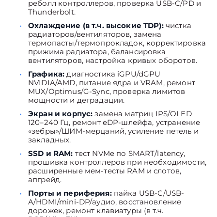
реболл контроллеров, проверка USB-C/PD и
Thunderbolt.
Охлаждение (в т.ч. высокие TDP):
чистка
радиаторов/вентиляторов, замена
термопасты/термопрокладок, корректировка
прижима радиатора, балансировка
вентиляторов, настройка кривых оборотов.
Графика:
диагностика iGPU/dGPU
NVIDIA/AMD, питание ядра и VRAM, ремонт
MUX/Optimus/G-Sync, проверка лимитов
мощности и деградации.
Экран и корпус:
замена матриц IPS/OLED
120–240 Гц, ремонт eDP-шлейфа, устранение
«зебры»/ШИМ-мерцаний, усиление петель и
закладных.
SSD и RAM:
тест NVMe по SMART/latency,
прошивка контроллеров при необходимости,
расширенные мем-тесты RAM и слотов,
апгрейд.
Порты и периферия:
пайка USB-C/USB-
A/HDMI/mini-DP/аудио, восстановление
дорожек, ремонт клавиатуры (в т.ч.