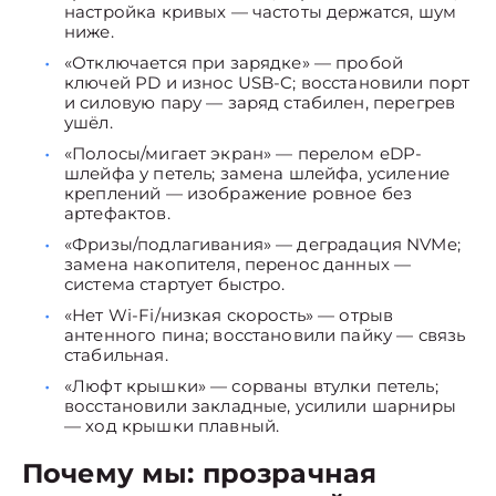
настройка кривых — частоты держатся, шум
ниже.
«Отключается при зарядке» — пробой
ключей PD и износ USB-C; восстановили порт
и силовую пару — заряд стабилен, перегрев
ушёл.
«Полосы/мигает экран» — перелом eDP-
шлейфа у петель; замена шлейфа, усиление
креплений — изображение ровное без
артефактов.
«Фризы/подлагивания» — деградация NVMe;
замена накопителя, перенос данных —
система стартует быстро.
«Нет Wi-Fi/низкая скорость» — отрыв
антенного пина; восстановили пайку — связь
стабильная.
«Люфт крышки» — сорваны втулки петель;
восстановили закладные, усилили шарниры
— ход крышки плавный.
Почему мы: прозрачная